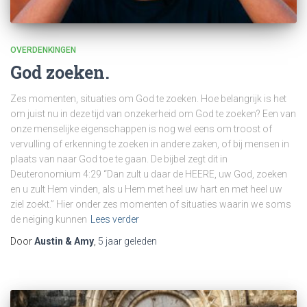
OVERDENKINGEN
God zoeken.
Zes momenten, situaties om God te zoeken. Hoe belangrijk is het
om juist nu in deze tijd van onzekerheid om God te zoeken? Een van
onze menselijke eigenschappen is nog wel eens om troost of
vervulling of erkenning te zoeken in andere zaken, of bij mensen in
plaats van naar God toe te gaan. De bijbel zegt dit in
Deuteronomium 4:29 “Dan zult u daar de HEERE, uw God, zoeken
en u zult Hem vinden, als u Hem met heel uw hart en met heel uw
ziel zoekt.” Hier onder zes momenten of situaties waarin we soms
de neiging kunnen
Lees verder
Door
Austin & Amy
,
5 jaar
geleden