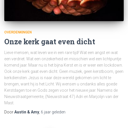
OVERDENKINGEN
Onze kerk gaat even dicht
Lieve mensen, wat leven we in een rare tijd! Wat een angst en wat
een verdriet. Wat een onzekerheid en misschien wel een lichtpuntje
komend jaar. Maar nu is het bijna Kerst en is er weer een lockdown.
Ook onze kerk gaat even dicht. Geen muziek, geen kerstboom, geen
kerkdiensten. Jezus is naar deze wereld gekomen om licht te
brengen, want hij is het Licht. Wij wensen u ondanks alles goede
Kerstdagen toe en Gods zegen voor het nieuwe jaar. Namens de
Nieuwstraatgemeente, (Nieuwstraat 47) Adri en Marjolijn van der
Mast.
Door
Austin & Amy
,
6 jaar
geleden