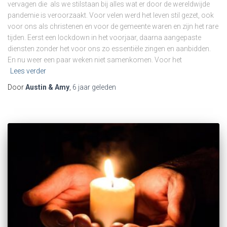
vervagen die als we stilstaan bij alles wat er door de wereldwijde
pandemie is veroorzaakt. Voor velen werd het leven stil gezet, ook
voor ons als christenen en voor de gemeente waren en zijn het rare
tijden. Eerst een lockdown in het voorjaar, daarna aangepaste
diensten zonder het voor ons zo essentiële zingen en aanbidden.
En nu weer een paar weken niet samenkomen. Voor het
Lees verder
Door
Austin & Amy
,
6 jaar
geleden