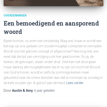
OVERDENKINGEN
Een bemoedigend en aansporend
woord
Bijeen komen, nu even niet verstandig. Mag wel, maar er wordt een
beroep op ons gedaan om zoveel mogelijk contacten te vermijden.
Wordt ons het geloven ontzegt of afgenomen? Nee nog niet, wie
weet dat die tijd van vervolging ook hier gaat komen. En ja, de
kerken, de gelovigen, staan onder druk. Veel kan niet doorgaan
maar dankzij alle mogelijkheden die er nu zijn om toch het Woord
van God te horen, wordt er zelfs bij sommige kerken meer
geluisterd naar de online diensten dan dat er normaal op zondag in
de kerk zouden zijn. Ik geloof aan de hand
Lees verder
Door
Austin & Amy
,
6 jaar
geleden