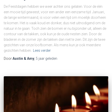
De Feestdagen hebben we weer achter ons gelaten. Voor de één
een mooie tijd geweest, voor een ander een eenzame tijd. Januari,
de lange wintermaand, is voor velen een tijd om moeilijk doorheen
te komen. Het is vaak koud en donker, dus niet uitnodigend om de
natuur in te gaan. Toch zien de bomen er nu bijzonder uit, alleen de
contour van de takken, ook kun je de oude nesten zien. Door de
bladeren in de zomer zijn de takken dan niet te zien. Dit zijn de twee
gezichten van onze loofbomen. Als mens kun je ook meerdere
gezichten hebben.
Lees verder
Door
Austin & Amy
,
5 jaar
geleden