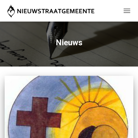
TOGG
NAVIG
Nieuws