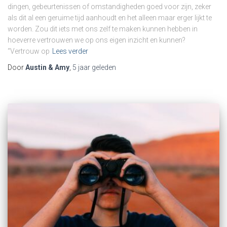
dingen, gebeurtenissen of omstandigheden goed voor zijn, zeker
als dit al een geruime tijd aanhoudt en het alleen maar erger lijkt te
worden. Zou dit iets met ons zelf te maken kunnen hebben in
hoeverre vertrouwen we op ons eigen inzicht en kunnen?
“Vertrouw op
Lees verder
Door
Austin & Amy
,
5 jaar
geleden