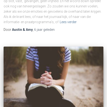
op slot, vast, gevangen, geen vrijheid. En het woord down spreekt
ook nog van teneergeslagen. Zo zouden we ons kunnen voelen,
zeker als we onze emoties en gevoelens de overhand laten krijgen.
Als ik de krant lees, of naar het journaal kijk, of naar van die
informatie- en praatprogramma’s, of
Lees verder
Door
Austin & Amy
,
6 jaar
geleden