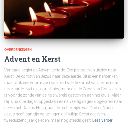
OVERDENKINGEN
Advent en Kerst
Vandaag begint de Advent periode. Een periode van uitzien naar
Kerst. De komst van Jezus naar deze aarde. Dit is een herdenken,
maar ook een vooruitzien naar de tweede komst van Jezus naar
deze aarde. Niet als kleine baby, maar als de Zoon van God. Jezus
is voor de zonde van de hele wereld gestorven aan het kruis. Maar
Hij is na drie dagen opgestaan en na veertig dagen opgevaren naar
de Hemel. Daar is Hij nu, aan de rechterzijde van God de Vader.
Jezus heeft aan zijn volgelingen de Heilige Geest gegeven,
tweeduizend jaar geleden, maar nog steeds geeft
Lees verder