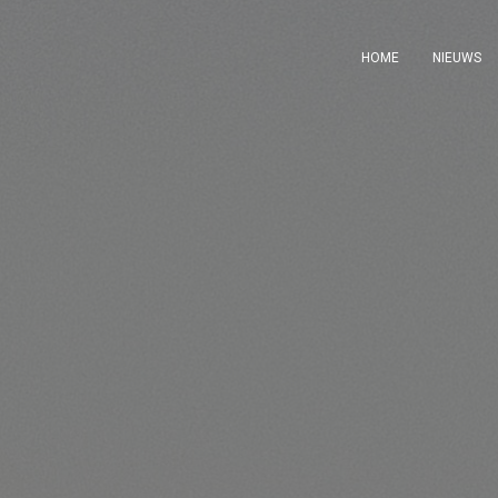
HOME
NIEUWS