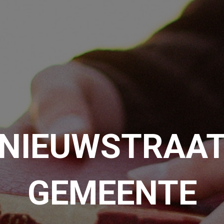
NIEUWSTRAA
GEMEENTE