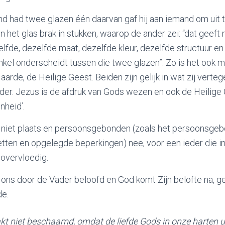
and had twee glazen één daarvan gaf hij aan iemand om uit t
 het glas brak in stukken, waarop de ander zei: “dat geeft n
lfde, dezelfde maat, dezelfde kleur, dezelfde structuur e
enkel onderscheidt tussen die twee glazen”. Zo is het ook m
aarde, de Heilige Geest. Beiden zijn gelijk in wat zij vert
der. Jezus is de afdruk van Gods wezen en ook de Heilige
nheid’.
s niet plaats en persoonsgebonden (zoals het persoonsg
wetten en opgelegde beperkingen) nee, voor een ieder die in
 overvloedig.
 ons door de Vader beloofd en God komt Zijn belofte na, ge
de.
t niet beschaamd, omdat de liefde Gods in onze harten ui