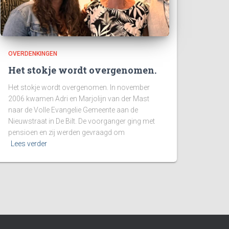
OVERDENKINGEN
Het stokje wordt overgenomen.
Het stokje wordt overgenomen. In november
2006 kwamen Adri en Marjolijn van der Mast
naar de Volle Evangelie Gemeente aan de
Nieuwstraat in De Bilt. De voorganger ging met
pensioen en zij werden gevraagd om
Lees verder