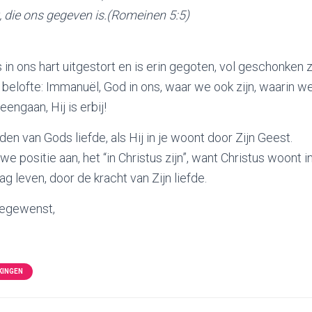
, die ons gegeven is.(Romeinen 5:5)
 in ons hart uitgestort en is erin gegoten, vol geschonken z
elofte: Immanuël, God in ons, waar we ook zijn, waarin w
engaan, Hij is erbij!
en van Gods liefde, als Hij in je woont door Zijn Geest.
e positie aan, het “in Christus zijn”, want Christus woont in
ag leven, door de kracht van Zijn liefde.
oegewenst,
KINGEN