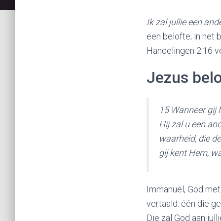
Ik zal jullie een ande
een belofte; in het
Handelingen 2:16 ve
Jezus belo
15 Wanneer gij M
Hij zal u een an
waarheid, die de
gij kent Hem, want
Immanuël, God met on
vertaald: één die ge
Die zal God aan jull