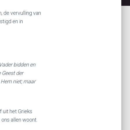
n, de vervulling van
stigd en in
 Vader bidden en
e Geest der
t Hem niet; maar
 uit het Grieks
n ons allen woont.