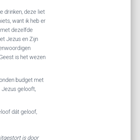
e drinken, deze liet
iets, want ik heb er
n met dezelfde
et Jezus en Zijn
egenwoordigen
 Geest is het wezen
ebonden budget met
 Jezus gelooft,
loof dát geloof,
tgestort is door