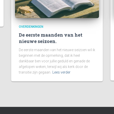
OVERDENKINGEN
De eerste maanden van het
nieuwe seizoen.
De eerste maanden van het nieuwe seizoen wil ik
beginnen met de opmerking, dat ik heel
dankbaar ben voor jullie geduld en genade de
afgelopen weken, terwijl wij als kerk door de
transitie zijn gegaan.
Lees verder