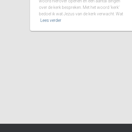
woord hierover openen en een aantal dingen
over de kerk bespreken. Met het woord ‘kerk’
bedoel ik wat Jezus van de kerk verwacht. Wat
Lees verder