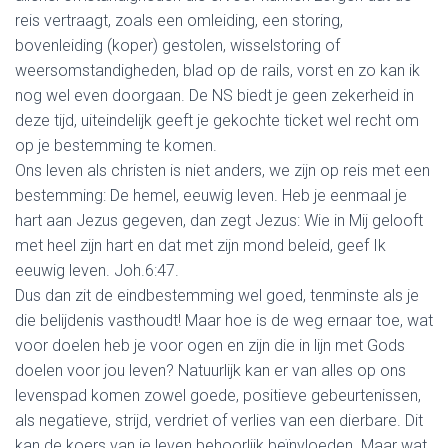
reis vertraagt, zoals een omleiding, een storing,
bovenleiding (koper) gestolen, wisselstoring of
weersomstandigheden, blad op de rails, vorst en zo kan ik
nog wel even doorgaan. De NS biedt je geen zekerheid in
deze tijd, uiteindelijk geeft je gekochte ticket wel recht om
op je bestemming te komen.
Ons leven als christen is niet anders, we zijn op reis met een
bestemming: De hemel, eeuwig leven. Heb je eenmaal je
hart aan Jezus gegeven, dan zegt Jezus: Wie in Mij gelooft
met heel zijn hart en dat met zijn mond beleid, geef Ik
eeuwig leven. Joh.6:47.
Dus dan zit de eindbestemming wel goed, tenminste als je
die belijdenis vasthoudt! Maar hoe is de weg ernaar toe, wat
voor doelen heb je voor ogen en zijn die in lijn met Gods
doelen voor jou leven? Natuurlijk kan er van alles op ons
levenspad komen zowel goede, positieve gebeurtenissen,
als negatieve, strijd, verdriet of verlies van een dierbare. Dit
kan de koers van je leven behoorlijk beïnvloeden. Maar wat