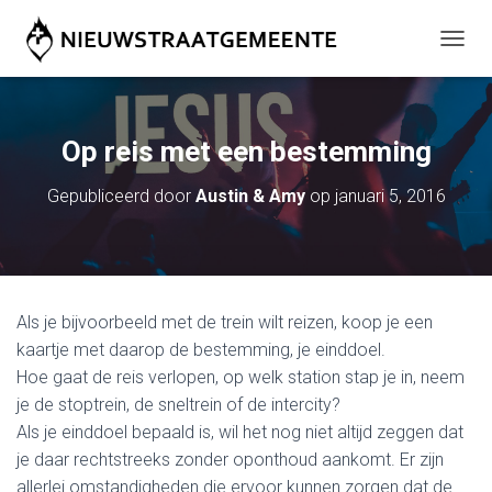
T
O
G
G
L
Op reis met een bestemming
E
N
Gepubliceerd door
Austin & Amy
op
januari 5, 2016
A
V
I
G
A
T
Als je bijvoorbeeld met de trein wilt reizen, koop je een
I
E
kaartje met daarop de bestemming, je einddoel.
Hoe gaat de reis verlopen, op welk station stap je in, neem
je de stoptrein, de sneltrein of de intercity?
Als je einddoel bepaald is, wil het nog niet altijd zeggen dat
je daar rechtstreeks zonder oponthoud aankomt. Er zijn
allerlei omstandigheden die ervoor kunnen zorgen dat de