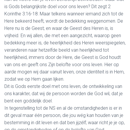
is Gods belangrijkste doel voor ons leven? Dit zegt 2
Korinthe 3:16-18: Maar telkens wanneer iemand zich tot de
Here bekeerd heeft, wordt de bedekking weggenomen. De
Here nu is de Geest; en waar de Geest des Heren is, is
vrijheid. En wij allen, die met een aangezicht, waarop geen
bedekking meer is, de heerlijkheid des Heren weerspiegelen,
veranderen naar hetzelfde beeld van heerlijkheid tot
heerlijkheid, immers door de Here, die Geest is.God houdt
van ons en geeft ons Zijn belofte voor ons leven. Hier op
aarde mogen wij daar vanuit leven, onze identiteit is in Hem,
zodat we op Hem gaan lijken.
Dit is Gods eerste doel met ons leven, de ontwikkeling van
ons karakter, dat wij de persoon worden die God wil, dat je
bent een goddelijk doel.
In tegenstelling tot de NS en al de omstandigheden is er in
dit geval maar één persoon, die jou wég kan houden van je
bestemming in dit leven en dat ben jijzélf; waar richt je je op,
op de omstandigheden of op de belofte van God.