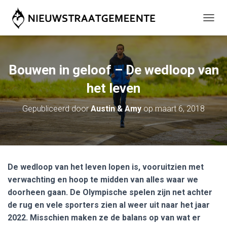
T
O
G
G
L
Bouwen in geloof – De wedloop van
E
N
het leven
A
V
Gepubliceerd door
Austin & Amy
op
maart 6, 2018
I
G
A
T
I
E
De wedloop van het leven lopen is, vooruitzien met
verwachting en hoop te midden van alles waar we
doorheen gaan. De Olympische spelen zijn net achter
de rug en vele sporters zien al weer uit naar het jaar
2022. Misschien maken ze de balans op van wat er