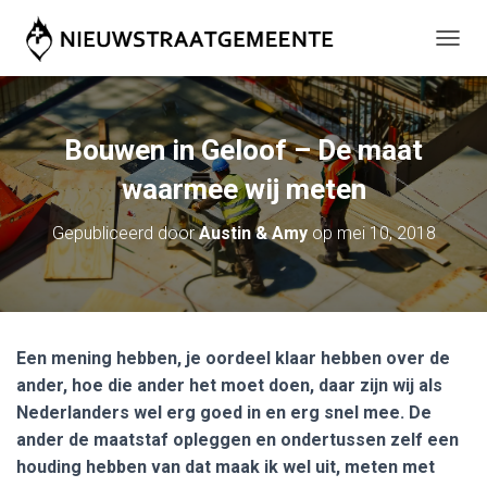
T
O
G
G
L
Bouwen in Geloof – De maat
E
N
waarmee wij meten
A
V
Gepubliceerd door
Austin & Amy
op
mei 10, 2018
I
G
A
T
I
E
Een mening hebben, je oordeel klaar hebben over de
ander, hoe die ander het moet doen, daar zijn wij als
Nederlanders wel erg goed in en erg snel mee. De
ander de maatstaf opleggen en ondertussen zelf een
houding hebben van dat maak ik wel uit, meten met