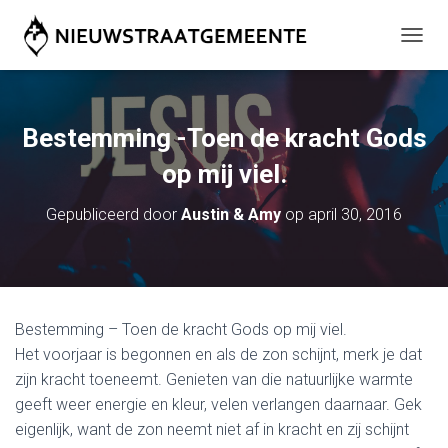
T
O
G
G
L
Bestemming -Toen de kracht Gods
E
N
op mij viel.
A
V
Gepubliceerd door
Austin & Amy
op
april 30, 2016
I
G
A
T
I
E
Bestemming – Toen de kracht Gods op mij viel.
Het voorjaar is begonnen en als de zon schijnt, merk je dat
zijn kracht toeneemt. Genieten van die natuurlijke warmte
geeft weer energie en kleur, velen verlangen daarnaar. Gek
eigenlijk, want de zon neemt niet af in kracht en zij schijnt