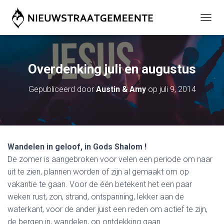
T
O
G
G
L
Overdenking juli en augustus
E
N
Gepubliceerd door
Austin & Amy
op
juli 9, 2014
A
V
I
G
A
T
Wandelen in geloof, in Gods Shalom !
I
E
De zomer is aangebroken voor velen een periode om naar
uit te zien, plannen worden of zijn al gemaakt om op
vakantie te gaan. Voor de één betekent het een paar
weken rust, zon, strand, ontspanning, lekker aan de
waterkant, voor de ander juist een reden om actief te zijn,
de bergen in, wandelen, op ontdekking gaan.