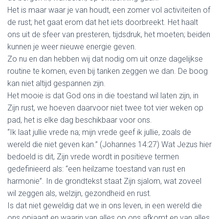
Het is maar waar je van houdt, een zomer vol activiteiten of
de rust; het gaat erom dat het iets doorbreekt. Het haalt
ons uit de sfeer van presteren, tijdsdruk, het moeten; beiden
kunnen je weer nieuwe energie geven.
Zo nu en dan hebben wij dat nodig om uit onze dagelijkse
routine te komen, even bij tanken zeggen we dan. De boog
kan niet altijd gespannen zijn.
Het mooie is dat God ons in die toestand wil laten zijn, in
Zijn rust, we hoeven daarvoor niet twee tot vier weken op
pad, het is elke dag beschikbaar voor ons.
“Ik laat jullie vrede na; mijn vrede geef ik jullie, zoals de
wereld die niet geven kan.” (Johannes 14:27) Wat Jezus hier
bedoeld is dit, Zijn vrede wordt in positieve termen
gedefinieerd als: “een heilzame toestand van rust en
harmonie”. In de grondtekst staat Zijn sjalom, wat zoveel
wil zeggen als, welzijn, gezondheid en rust.
Is dat niet geweldig dat we in ons leven, in een wereld die
ons opjaagt en waarin van alles op ons afkomt en van alles