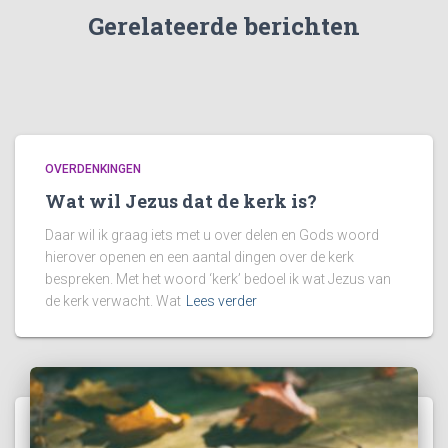
Gerelateerde berichten
OVERDENKINGEN
Wat wil Jezus dat de kerk is?
Daar wil ik graag iets met u over delen en Gods woord
hierover openen en een aantal dingen over de kerk
bespreken. Met het woord ‘kerk’ bedoel ik wat Jezus van
de kerk verwacht. Wat
Lees verder