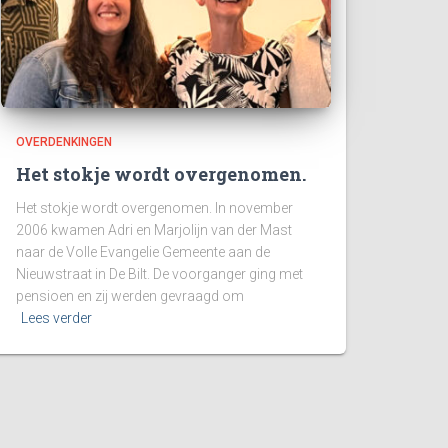
OVERDENKINGEN
Het stokje wordt overgenomen.
Het stokje wordt overgenomen. In november
2006 kwamen Adri en Marjolijn van der Mast
naar de Volle Evangelie Gemeente aan de
Nieuwstraat in De Bilt. De voorganger ging met
pensioen en zij werden gevraagd om
Lees verder