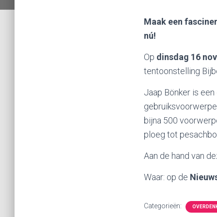
Maak een fasciner
nú!
Op
dinsdag 16 no
tentoonstelling Bij
Jaap Bönker is een 
gebruiksvoorwerpen 
bijna 500 voorwerp
ploeg tot pesachbor
Aan de hand van de
Waar: op de
Nieuwst
Categorieën:
OVERDEN