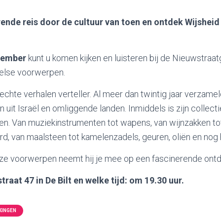
ende reis door de cultuur van toen en ontdek Wijsheid 
vember
kunt u komen kijken en luisteren bij de Nieuwstra
belse voorwerpen.
echte verhalen verteller. Al meer dan twintig jaar verzameld
uit Israël en omliggende landen. Inmiddels is zijn collecti
en. Van muziekinstrumenten tot wapens, van wijnzakken to
d, van maalsteen tot kamelenzadels, geuren, oliën en nog 
ze voorwerpen neemt hij je mee op een fascinerende ontd
raat 47 in De Bilt en welke tijd: om 19.30 uur.
KINGEN