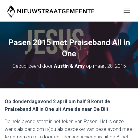
T
O
G
G
L
Pasen 2015 met Praiseband All in
E
N
One
A
V
Gepubliceerd door
Austin & Amy
op
maart 28, 2015
I
G
A
T
I
E
Op donderdagavond 2 april om half 8 komt de
Praiseband All in One uit Ameide naar De Bilt.
De hele avond staat in het teken van Pasen. Het is onze
wens als band om u/jou als bezoeker van deze avond mee
te nemen op reis door de lijdensgeschiedenis uit de Bijbel.