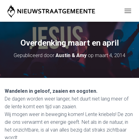
T
O
G
G
L
Overdenking maart en april
E
N
Gepubliceerd door
Austin & Amy
op
maart 4, 2014
A
V
I
G
A
T
Wandelen in geloof, zaaien en oogsten.
I
E
De dagen worden weer langer, het duurt niet lang meer of
de lente komt een tijd van zaaien.
Wij mogen weer in beweging komen! Lente kriebels! De zon
die ons verwarmt en energie geeft. Net als in de natuur, in
het onzichtbare, is al van alles bezig dat straks zichtbaar
wordt.