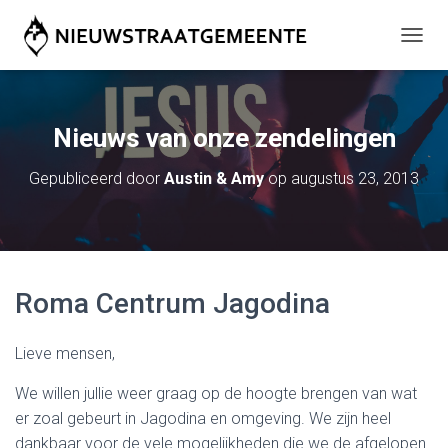
T
O
G
G
L
Nieuws van onze zendelingen
E
N
Gepubliceerd door
Austin & Amy
op
augustus 23, 2013
A
V
I
G
A
T
Roma Centrum Jagodina
I
E
Lieve mensen,
We willen jullie weer graag op de hoogte brengen van wat
er zoal gebeurt in Jagodina en omgeving. We zijn heel
dankbaar voor de vele mogelijkheden die we de afgelopen