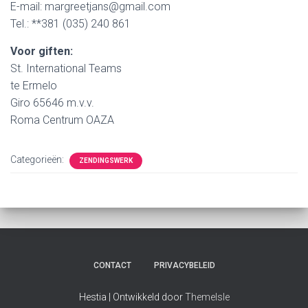
E-mail: margreetjans@gmail.com
Tel.: **381 (035) 240 861
Voor giften:
St. International Teams
te Ermelo
Giro 65646 m.v.v.
Roma Centrum OAZA
Categorieën:
ZENDINGSWERK
CONTACT
PRIVACYBELEID
Hestia | Ontwikkeld door
ThemeIsle