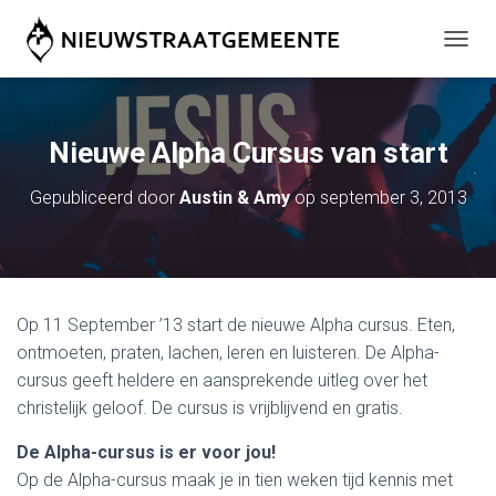
T
O
G
G
L
Nieuwe Alpha Cursus van start
E
N
Gepubliceerd door
Austin & Amy
op
september 3, 2013
A
V
I
G
A
T
Op 11 September ’13 start de nieuwe Alpha cursus. Eten,
I
E
ontmoeten, praten, lachen, leren en luisteren. De Alpha-
cursus geeft heldere en aansprekende uitleg over het
christelijk geloof. De cursus is vrijblijvend en gratis.
De Alpha-cursus is er voor jou!
Op de Alpha-cursus maak je in tien weken tijd kennis met